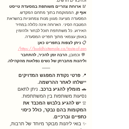
ולחיבורים חדשים.
🥢 
ארוחת צהריים משותפת במסעדת טייסט 
אוף זן
, הממוקמת בתוך מתחם המקדש. 
המסעדה מציעה מגוון מנות צמחוניות בהשראת 
המטבח הסיני. הארוחה אינה כלולה במחיר 
האירוע. כל משתתפת תוכל לבחור ולהזמין 
באופן עצמאי מתוך תפריט המסעדה.
📋 
ניתן לצפות בתפריט כאן: 
https://buddhisttemple.ca/taste-of-zen/
 💬 וכמובן, 
הרבה זמן להכיר, להתחבר 
וליהנות מחברתן של נשים נפלאות מהקהילה.
📍 
פרטי נקודת המפגש המדויקים 
יישלחו לאחר ההרשמה.
🚗 
מומלץ להגיע ברכב.
 ניתן לתאם 
נסיעות משותפות בין המשתתפות.
יש להגיע בלבוש המכבד את 
👚
המקומות בהם נבקר, כולל כיסוי 
כתפיים וברכיים.
✨ בואי ליהנות מבוקר מיוחד של תרבות, 