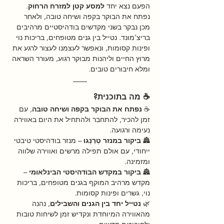
הפעם נצא יחד 
למסע קטן למזרח הרחוק
. 
נפתח את הבוקר בקפה ושיחה טובה, ולאחר 
מכן נבקר בשני מקדשים בודהיסטיים מרהיבים 
בריצ’מונד. נטייל בין גנים מטופחים, בריכות נוי 
ופינות קסומות, ונאפשר לעצמנו לעצור לרגע את 
מרוץ החיים וליהנות מבוקר רגוע, מעורר השראה 
ומלא חיבורים טובים.
☕️ מה בתוכנית?
☕ 
נפתח את הבוקר בקפה ושיחה טובה
, עם 
זמן להכיר, להתחבר ולהתחיל את היום באווירה 
נעימה ורגועה.
🏯 
ביקור במנזר טְרַנְגוּ
 – מנזר בודהיסטי טיבטי 
ייחודי, עם אולם תפילה מרשים ואווירה שלווה 
ומזמינה.
🏯 
ביקור במקדש הבודהיסטי הבינלאומי
 – 
מקדש מרהיב המוקף בגנים מטופחים, בריכות 
נוי, גשרים ופינות קסומות.
🌿 
נטייל יחד בין הגנים והשבילים
, נהנה 
מהאווירה המיוחדת ונקדיש זמן לשיחות טובות 